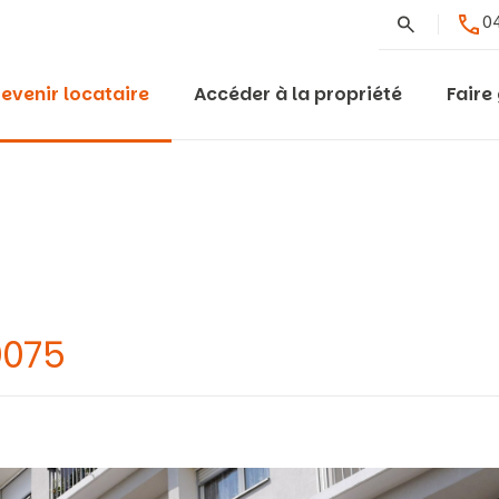
Rechercher
04
evenir locataire
Accéder à la propriété
Faire
0075