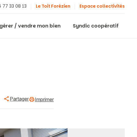
 77 33 08 13
Le Toit Forézien
Espace collectivités
 gérer / vendre mon bien
Syndic coopératif
Partager
Imprimer