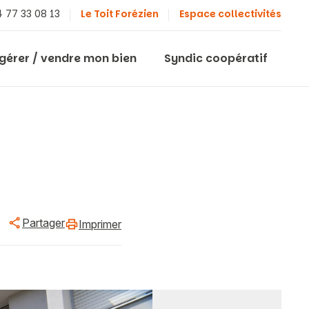
 77 33 08 13
Le Toit Forézien
Espace collectivités
 gérer / vendre mon bien
Syndic coopératif
Partager
Imprimer