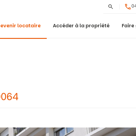
Rechercher
04
evenir locataire
Accéder à la propriété
Faire
0064