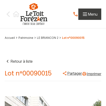
Aller au contenu
Menu
Contactez-nous par
Accueil
Patrimoine
LE BRIANCON 2
Lot n°00090015
Retour à liste
Lot n°00090015
Partager
Imprimer