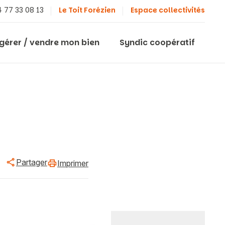
 77 33 08 13
Le Toit Forézien
Espace collectivités
 gérer / vendre mon bien
Syndic coopératif
Partager
Imprimer