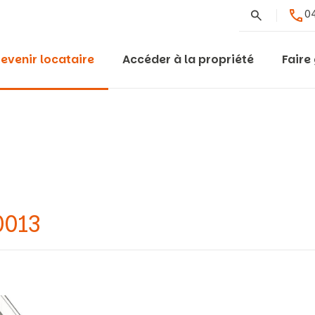
Rechercher
04
evenir locataire
Accéder à la propriété
Faire
0013