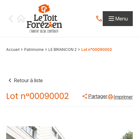
Aller au contenu
Menu
Contactez-nous par
Accueil
Patrimoine
LE BRIANCON 2
Lot n°00090002
Retour à liste
Lot n°00090002
Partager
Imprimer