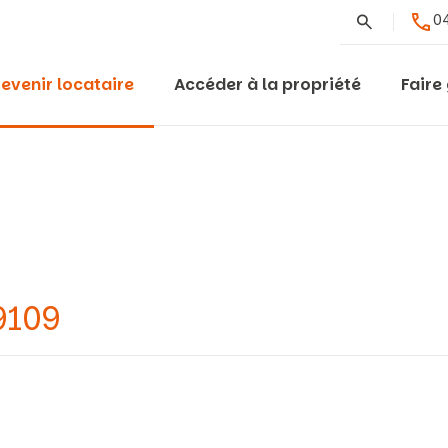
Rechercher
04
evenir locataire
Accéder à la propriété
Faire
9109