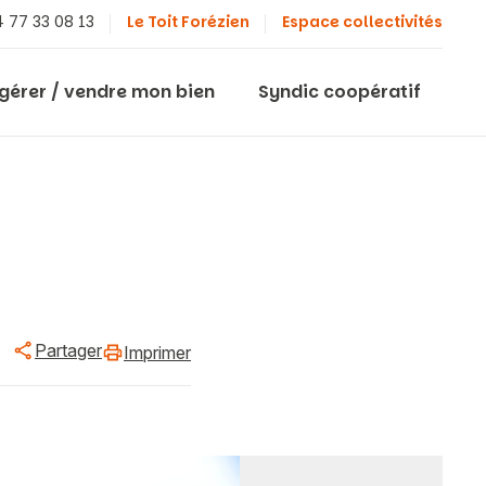
 77 33 08 13
Le Toit Forézien
Espace collectivités
 gérer / vendre mon bien
Syndic coopératif
Partager
Imprimer