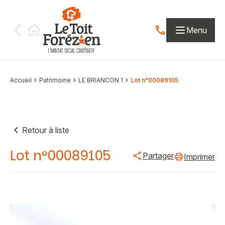
Aller au contenu
Menu
Contactez-nous par
Accueil
Patrimoine
LE BRIANCON 1
Lot n°00089105
Retour à liste
Lot n°00089105
Partager
Imprimer