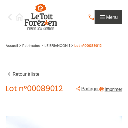
Aller au contenu
Menu
Contactez-nous par
Accueil
Patrimoine
LE BRIANCON 1
Lot n°00089012
Retour à liste
Lot n°00089012
Partager
Imprimer