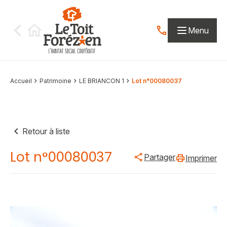
Aller au contenu
Menu
Contactez-nous par
Accueil
Patrimoine
LE BRIANCON 1
Lot n°00080037
Retour à liste
Lot n°00080037
Partager
Imprimer