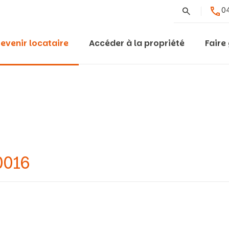
Rechercher
04
evenir locataire
Accéder à la propriété
Faire
0016