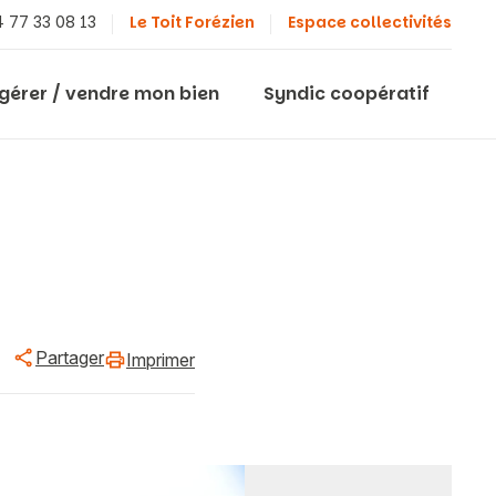
 77 33 08 13
Le Toit Forézien
Espace collectivités
 gérer / vendre mon bien
Syndic coopératif
Partager
Imprimer