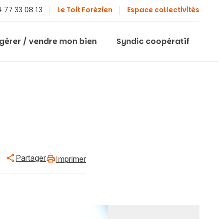
 77 33 08 13
Le Toit Forézien
Espace collectivités
 gérer / vendre mon bien
Syndic coopératif
Partager
Imprimer