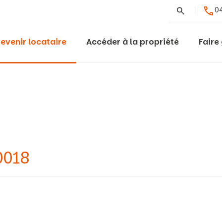
Rechercher
04
evenir locataire
Accéder à la propriété
Faire
0018