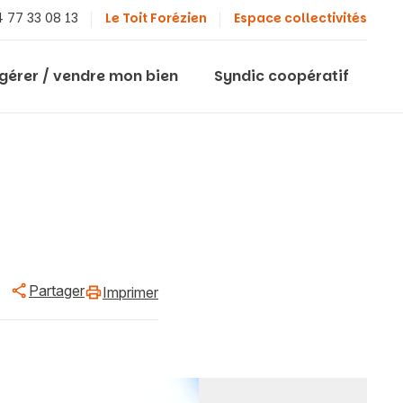
 77 33 08 13
Le Toit Forézien
Espace collectivités
 gérer / vendre mon bien
Syndic coopératif
Partager
Imprimer