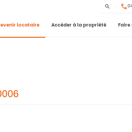
Rechercher
04
evenir locataire
Accéder à la propriété
Faire
0006