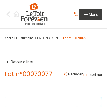
Aller au contenu
Menu
Contactez-nous par
Accueil
Patrimoine
LA LONGEAGNE
Lot n°00070077
Retour à liste
Lot n°00070077
Partager
Imprimer