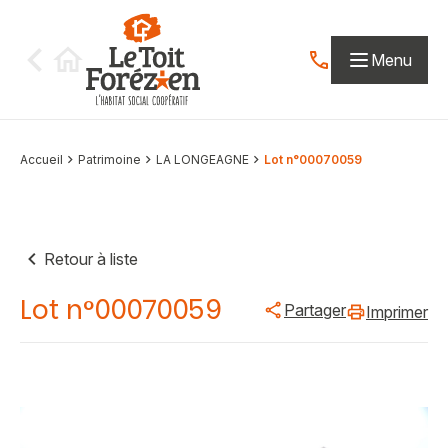
Aller au contenu
Menu
Contactez-nous par
Accueil
Patrimoine
LA LONGEAGNE
Lot n°00070059
Retour à liste
Lot n°00070059
Partager
Imprimer