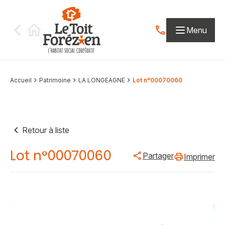
Aller au contenu
Menu
Contactez-nous par
Accueil
Patrimoine
LA LONGEAGNE
Lot n°00070060
Retour à liste
Lot n°00070060
Partager
Imprimer