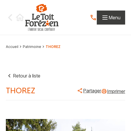
Aller au contenu
Menu
Contactez-nous par
Accueil
Patrimoine
THOREZ
Retour à liste
THOREZ
Partager
Imprimer