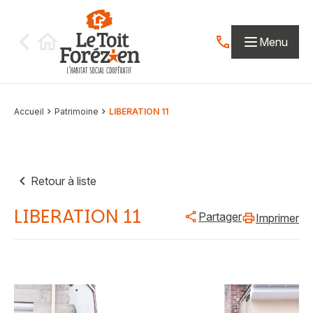
Aller au contenu
Menu
Contactez-nous par
Accueil
Patrimoine
LIBERATION 11
Retour à liste
LIBERATION 11
Partager
Imprimer