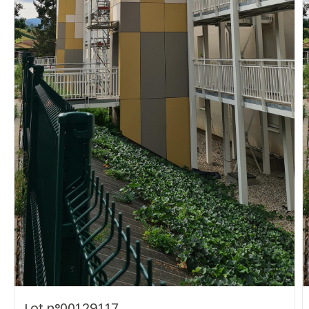
Vous recherchez&nbsp;:
Rechercher
Lot n°00129117