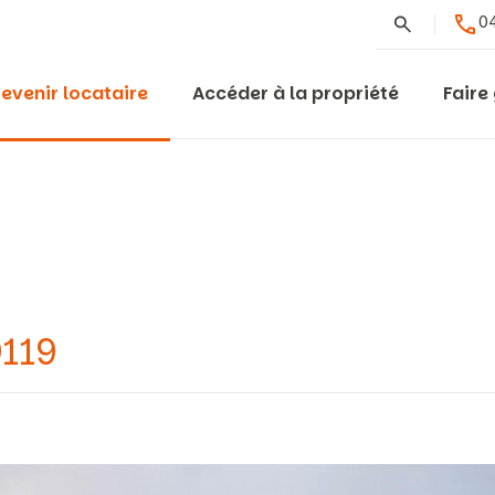
Rechercher
04
evenir locataire
Accéder à la propriété
Faire
9119