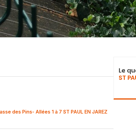
Le qu
ST PA
asse des Pins- Allées 1 à 7 ST PAUL EN JAREZ