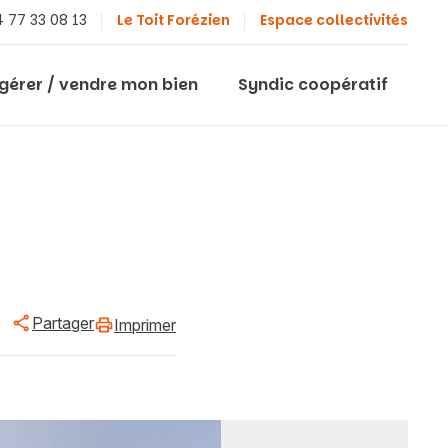
 77 33 08 13
Le Toit Forézien
Espace collectivités
 gérer / vendre mon bien
Syndic coopératif
Partager
Imprimer