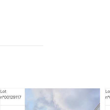
Lot
Lo
n°00129117
n°