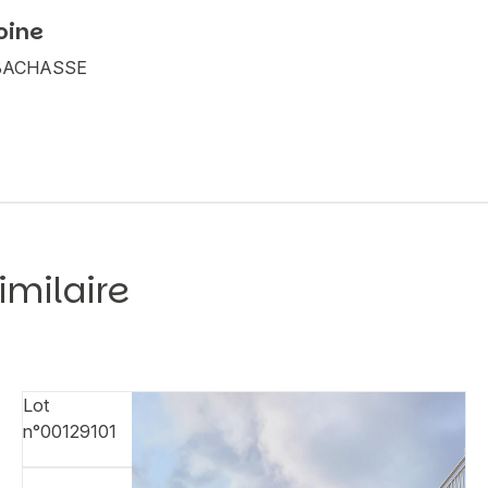
oine
A BACHASSE
imilaire
Lot
n°00129101