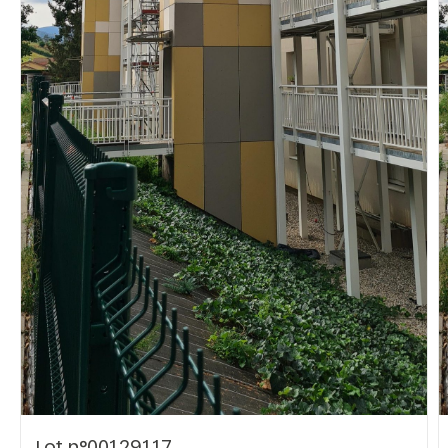
Vous recherchez&nbsp;:
Rechercher
Lot n°00129117