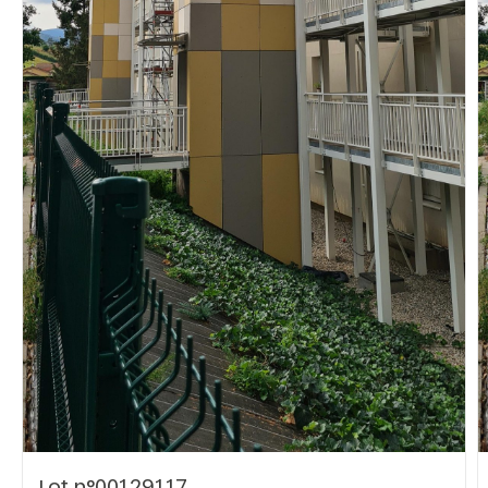
Vous recherchez&nbsp;:
Rechercher
Lot n°00129117