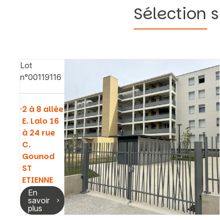
Sélection s
Lot
n°00119116
2 à 8 allée
E. Lalo 16
à 24 rue
C.
Gounod
ST
ETIENNE
En
savoir
plus