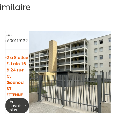
imilaire
Lot
n°00119132
2 à 8 allée
E. Lalo 16
à 24 rue
C.
Gounod
ST
ETIENNE
En
savoir
plus