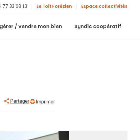
 77 33 08 13
Le Toit Forézien
Espace collectivités
 gérer / vendre mon bien
Syndic coopératif
Partager
Imprimer