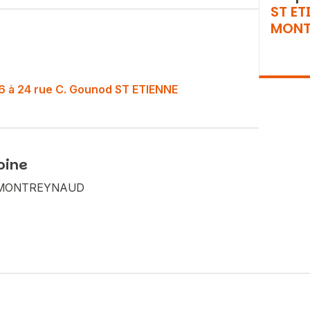
ST ET
MONT
o 16 à 24 rue C. Gounod ST ETIENNE
oine
Vous recherchez&nbsp;:
NE MONTREYNAUD
Rechercher