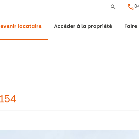
Rechercher
04
evenir locataire
Accéder à la propriété
Faire
9154