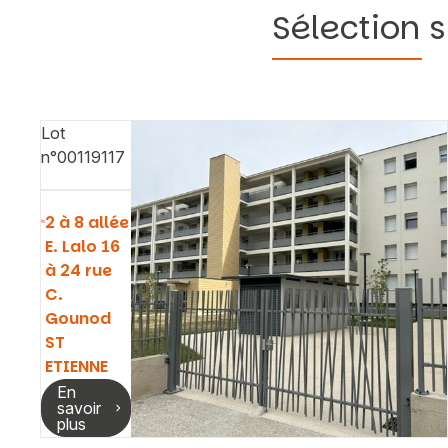
Sélection s
Lot
n°00119117
2 à 8 allée
E. Lalo 16
à 24 rue
C.
Gounod
ST
ETIENNE
En
savoir
plus