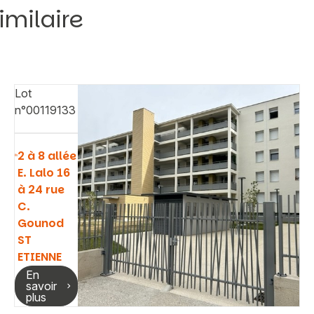
imilaire
Lot
n°00119133
2 à 8 allée
E. Lalo 16
à 24 rue
C.
Gounod
ST
ETIENNE
En
savoir
plus