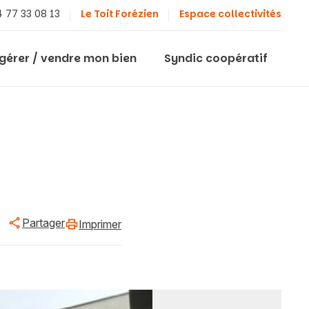
 77 33 08 13
Le Toit Forézien
Espace collectivités
 gérer / vendre mon bien
Syndic coopératif
Partager
Imprimer