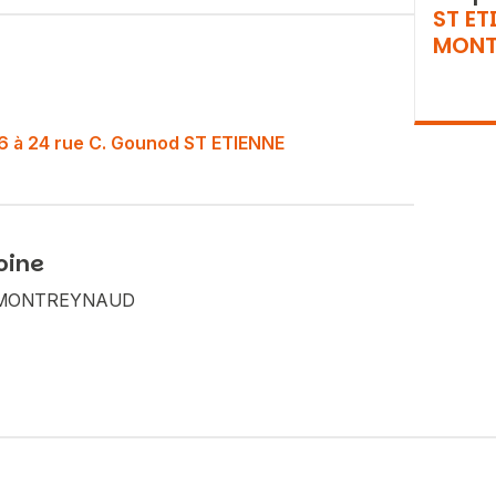
ST ET
MONT
o 16 à 24 rue C. Gounod ST ETIENNE
oine
Vous recherchez&nbsp;:
NE MONTREYNAUD
Rechercher