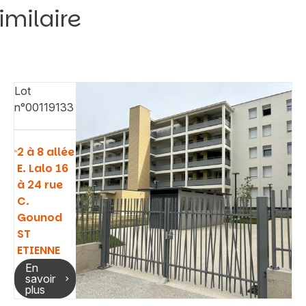
imilaire
Lot
n°00119133
2 à 8 allée
E. Lalo 16
à 24 rue
C.
Gounod
ST
ETIENNE
En
savoir
plus