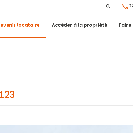
Rechercher
04
evenir locataire
Accéder à la propriété
Faire
9123