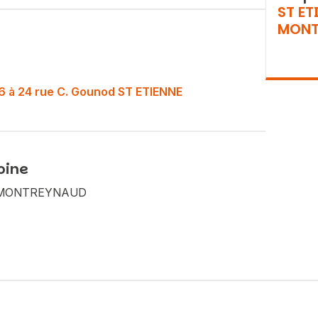
ST ET
MONT
o 16 à 24 rue C. Gounod ST ETIENNE
oine
Vous recherchez&nbsp;:
NE MONTREYNAUD
Rechercher