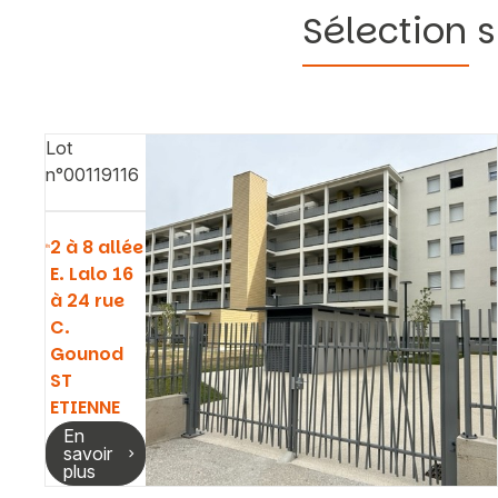
Sélection s
Lot
n°00119116
2 à 8 allée
E. Lalo 16
à 24 rue
C.
Gounod
ST
ETIENNE
En
savoir
plus