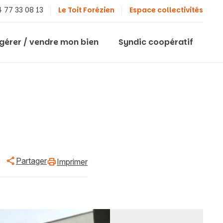
 77 33 08 13
Le Toit Forézien
Espace collectivités
 gérer / vendre mon bien
Syndic coopératif
Partager
Imprimer