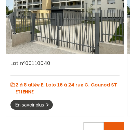
Vous recherchez&nbsp;:
Lot n°00110040
Rechercher
2 à 8 allée E. Lalo 16 à 24 rue C. Gounod ST
ETIENNE
En savoir plus