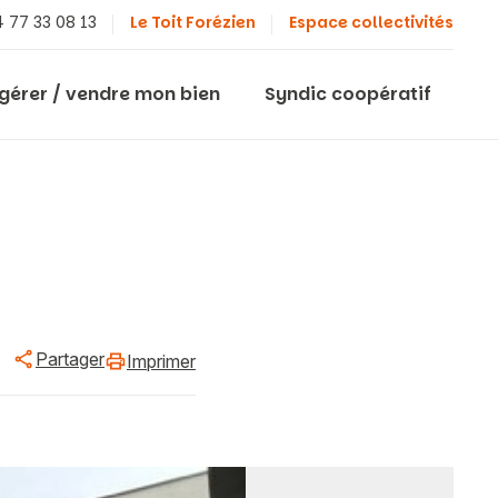
 77 33 08 13
Le Toit Forézien
Espace collectivités
 gérer / vendre mon bien
Syndic coopératif
Partager
Imprimer