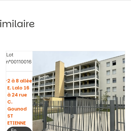
imilaire
Lot
n°00110016
2 à 8 allée
E. Lalo 16
à 24 rue
C.
Gounod
ST
ETIENNE
En