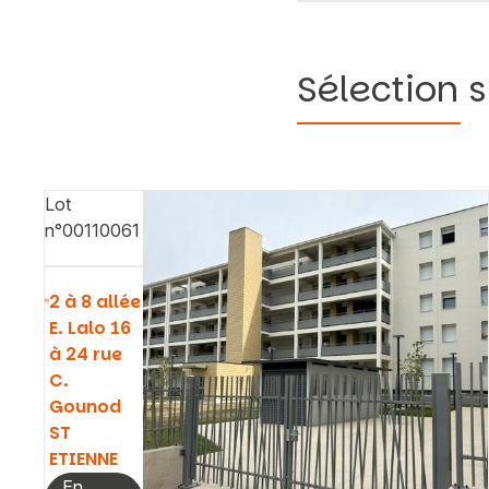
Sélection s
Lot
n°00110061
2 à 8 allée
E. Lalo 16
à 24 rue
C.
Gounod
ST
ETIENNE
En