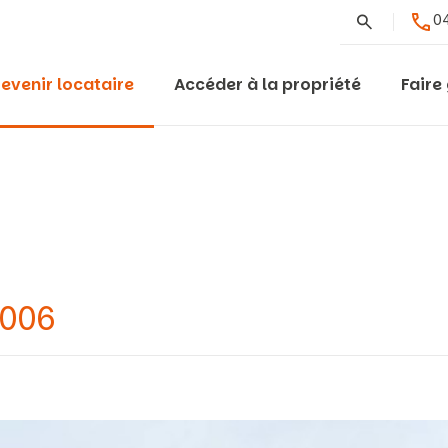
Rechercher
04
evenir locataire
Accéder à la propriété
Faire
0006