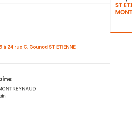
ST ET
MONT
o 16 à 24 rue C. Gounod ST ETIENNE
oine
Vous recherchez&nbsp;:
NE MONTREYNAUD
Rechercher
ain