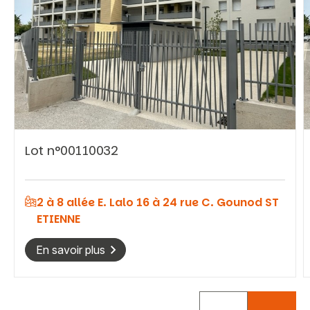
Vous recherchez&nbsp;:
Lot n°00110032
Rechercher
2 à 8 allée E. Lalo 16 à 24 rue C. Gounod ST
ETIENNE
En savoir plus