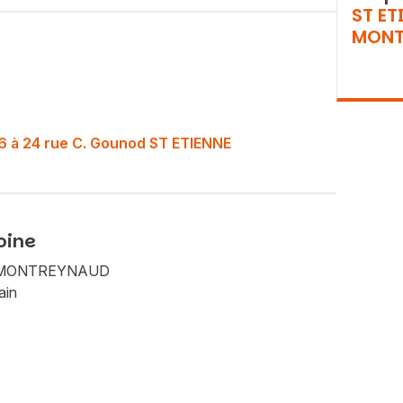
ST ET
MONT
o 16 à 24 rue C. Gounod ST ETIENNE
oine
Vous recherchez&nbsp;:
NE MONTREYNAUD
Rechercher
ain