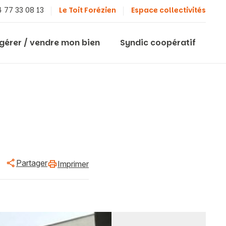
 77 33 08 13
Le Toit Forézien
Espace collectivités
 gérer / vendre mon bien
Syndic coopératif
Partager
Imprimer