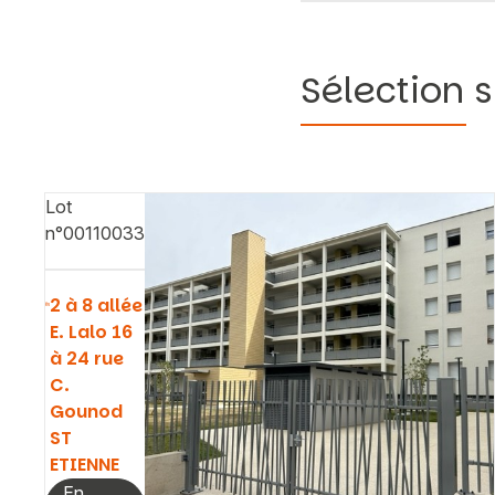
Sélection s
Lot
n°00110033
2 à 8 allée
E. Lalo 16
à 24 rue
C.
Gounod
ST
ETIENNE
En