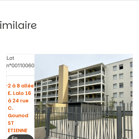
imilaire
Lot
n°00110060
2 à 8 allée
E. Lalo 16
à 24 rue
C.
Gounod
ST
ETIENNE
En