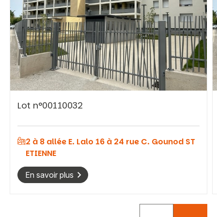
Vous recherchez&nbsp;:
Lot n°00110032
Rechercher
2 à 8 allée E. Lalo 16 à 24 rue C. Gounod ST
ETIENNE
En savoir plus