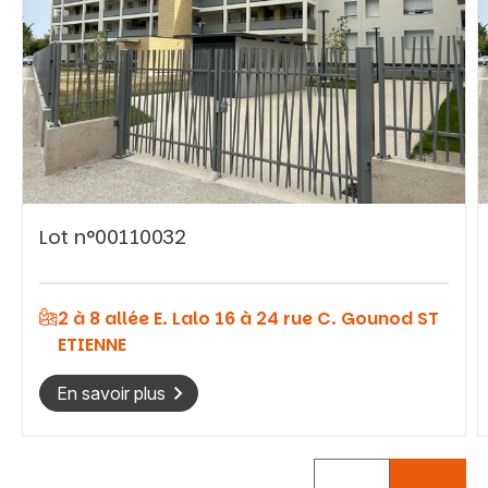
Vous recherchez&nbsp;:
Lot n°00110032
Rechercher
2 à 8 allée E. Lalo 16 à 24 rue C. Gounod ST
ETIENNE
En savoir plus