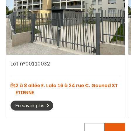
Vous recherchez&nbsp;:
Lot n°00110032
Rechercher
2 à 8 allée E. Lalo 16 à 24 rue C. Gounod ST
ETIENNE
En savoir plus