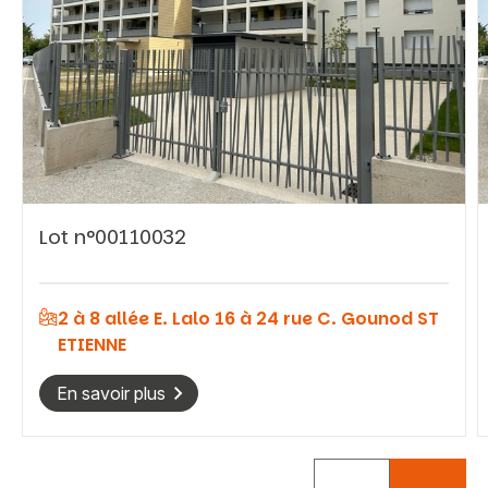
Vous recherchez&nbsp;:
Lot n°00110032
Rechercher
2 à 8 allée E. Lalo 16 à 24 rue C. Gounod ST
ETIENNE
En savoir plus