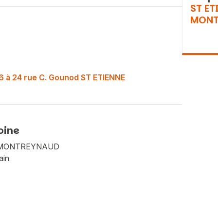
ST ET
MONT
o 16 à 24 rue C. Gounod ST ETIENNE
oine
Vous recherchez&nbsp;:
NE MONTREYNAUD
Rechercher
ain