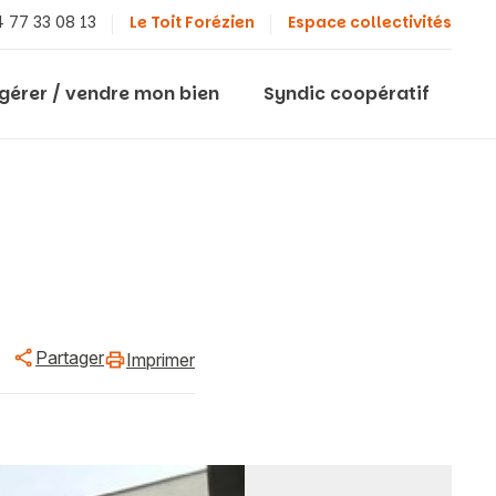
 77 33 08 13
Le Toit Forézien
Espace collectivités
 gérer / vendre mon bien
Syndic coopératif
Partager
Imprimer