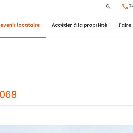
Rechercher
04
evenir locataire
Accéder à la propriété
Faire
0068