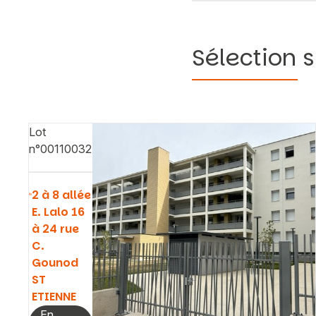
Sélection s
Lot
n°00110032
2 à 8 allée
E. Lalo 16
à 24 rue
C.
Gounod
ST
ETIENNE
En