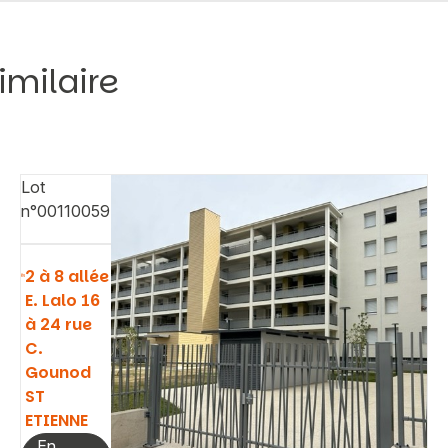
imilaire
Lot
n°00110059
2 à 8 allée
E. Lalo 16
à 24 rue
C.
Gounod
ST
ETIENNE
En