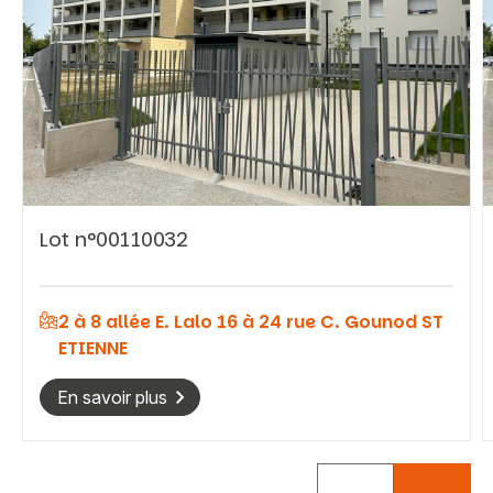
Vous recherchez&nbsp;:
Lot n°00110032
Rechercher
2 à 8 allée E. Lalo 16 à 24 rue C. Gounod ST
ETIENNE
En savoir plus