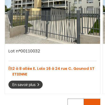
Vous recherchez&nbsp;:
Lot n°00110032
Rechercher
2 à 8 allée E. Lalo 16 à 24 rue C. Gounod ST
ETIENNE
En savoir plus