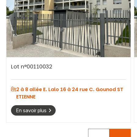
Vous recherchez&nbsp;:
Lot n°00110032
Rechercher
2 à 8 allée E. Lalo 16 à 24 rue C. Gounod ST
ETIENNE
En savoir plus