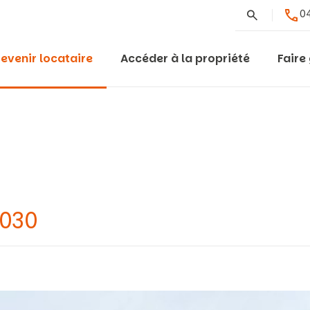
Rechercher
04
evenir locataire
Accéder à la propriété
Faire
0030