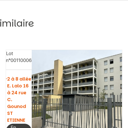
imilaire
Lot
n°00110006
2 à 8 allée
E. Lalo 16
à 24 rue
C.
Gounod
ST
ETIENNE
En