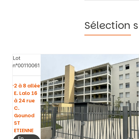
Sélection s
Lot
n°00110061
2 à 8 allée
E. Lalo 16
à 24 rue
C.
Gounod
ST
ETIENNE
En