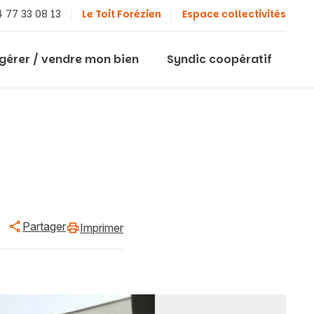
 77 33 08 13
Le Toit Forézien
Espace collectivités
 gérer / vendre mon bien
Syndic coopératif
Partager
Imprimer