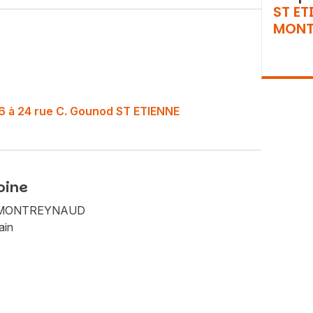
ST ET
MONT
o 16 à 24 rue C. Gounod ST ETIENNE
oine
Vous recherchez&nbsp;:
NE MONTREYNAUD
Rechercher
ain