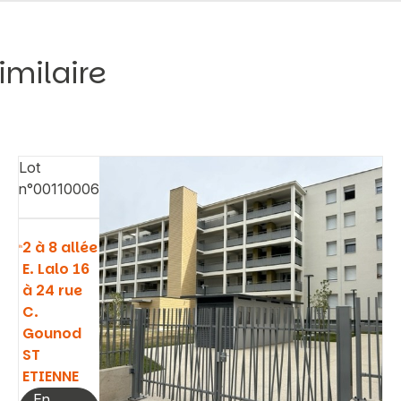
imilaire
Lot
n°00110006
2 à 8 allée
E. Lalo 16
à 24 rue
C.
Gounod
ST
ETIENNE
En