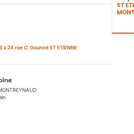
ST ET
MONT
o 16 à 24 rue C. Gounod ST ETIENNE
oine
Vous recherchez&nbsp;:
NE MONTREYNAUD
Rechercher
ain