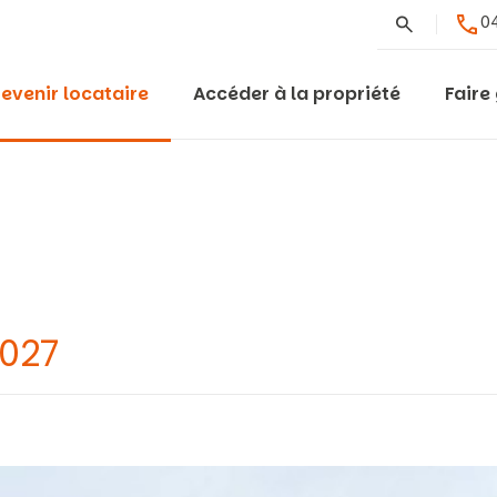
Rechercher
04
evenir locataire
Accéder à la propriété
Faire
0027