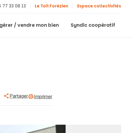
 77 33 08 13
Le Toit Forézien
Espace collectivités
 gérer / vendre mon bien
Syndic coopératif
Partager
Imprimer