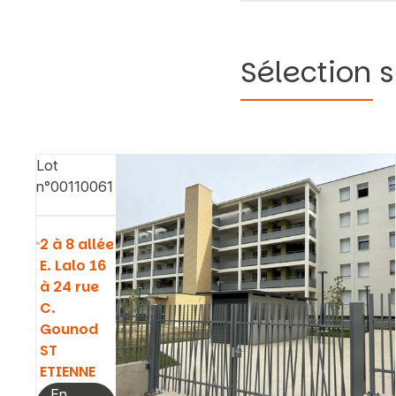
Sélection s
Lot
n°00110061
2 à 8 allée
E. Lalo 16
à 24 rue
C.
Gounod
ST
ETIENNE
En