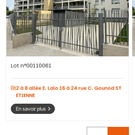
Vous recherchez&nbsp;:
Lot n°00110061
Rechercher
2 à 8 allée E. Lalo 16 à 24 rue C. Gounod ST
ETIENNE
En savoir plus