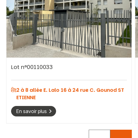
Vous recherchez&nbsp;:
Lot n°00110033
Rechercher
2 à 8 allée E. Lalo 16 à 24 rue C. Gounod ST
ETIENNE
En savoir plus