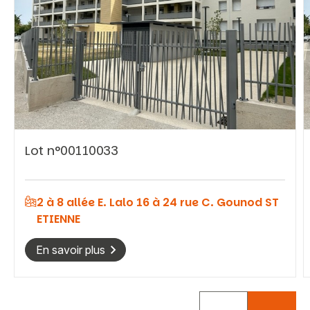
Vous recherchez&nbsp;:
Lot n°00110033
Rechercher
2 à 8 allée E. Lalo 16 à 24 rue C. Gounod ST
ETIENNE
En savoir plus