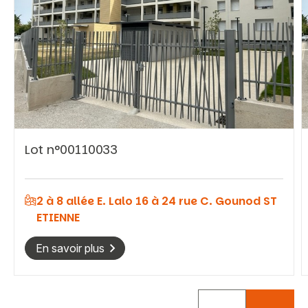
Vous recherchez&nbsp;:
Lot n°00110033
Rechercher
2 à 8 allée E. Lalo 16 à 24 rue C. Gounod ST
ETIENNE
En savoir plus