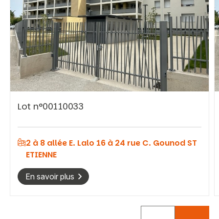
Vous recherchez&nbsp;:
Lot n°00110033
Rechercher
2 à 8 allée E. Lalo 16 à 24 rue C. Gounod ST
ETIENNE
En savoir plus