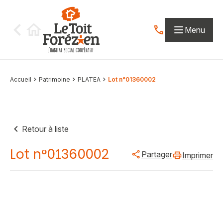
Aller au contenu
Menu
Contactez-nous par
Accueil
Patrimoine
PLATEA
Lot n°01360002
Retour à liste
Lot n°01360002
Partager
Imprimer