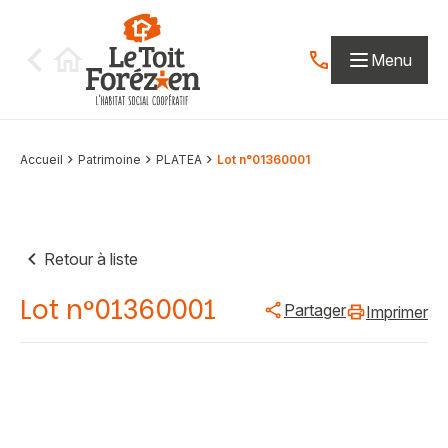
Aller au contenu
Menu
Contactez-nous par
Accueil
Patrimoine
PLATEA
Lot n°01360001
Retour à liste
Lot n°01360001
Partager
Imprimer