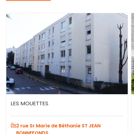
LES MOUETTES
Vous recherchez&nbsp;:
2 rue Sr Marie de Béthanie ST JEAN
Rechercher
BONNEFONDS