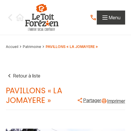
Aller au contenu
Menu
Contactez-nous par
Accueil
Patrimoine
PAVILLONS « LA JOMAYERE »
Retour à liste
PAVILLONS « LA
JOMAYERE »
Partager
Imprimer