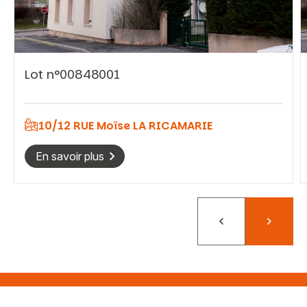
Lot n°00848001
Vous recherchez&nbsp;:
Rechercher
10/12 RUE Moïse LA RICAMARIE
En savoir plus
Précédent
Suivant