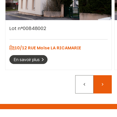
Lot n°00848002
Vous recherchez&nbsp;:
Rechercher
10/12 RUE Moïse LA RICAMARIE
En savoir plus
Précédent
Suivant