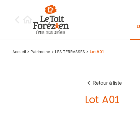
Aller au contenu
D
Accueil
Patrimoine
LES TERRASSES
Lot A01
Retour à liste
Lot A01