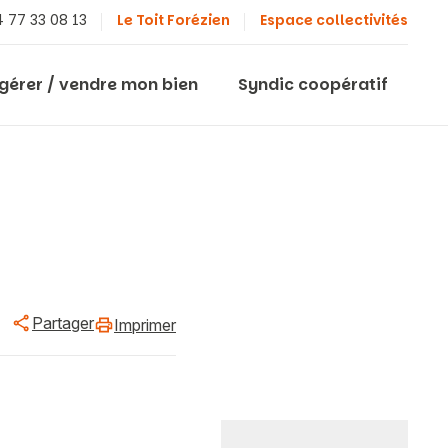
 77 33 08 13
Le Toit Forézien
Espace collectivités
 gérer / vendre mon bien
Syndic coopératif
Partager
Imprimer