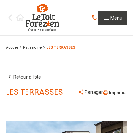
Aller au contenu
Menu
Contactez-nous par
Accueil
Patrimoine
LES TERRASSES
Retour à liste
LES TERRASSES
Partager
Imprimer